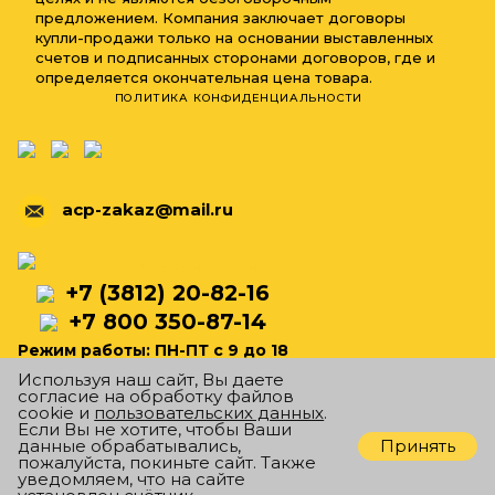
предложением. Компания заключает договоры
купли-продажи только на основании выставленных
счетов и подписанных сторонами договоров, где и
определяется окончательная цена товара.
ПОЛИТИКА КОНФИДЕНЦИАЛЬНОСТИ
acp-zakaz@mail.ru
+7 (3812) 20-82-16
+7 800 350-87-14
Режим работы: ПН-ПТ с 9 до 18
Используя наш сайт, Вы даете
согласие на обработку файлов
cookie и
пользовательских данных
.
Если Вы не хотите, чтобы Ваши
ПЕРЕЗВОНИТЕ МНЕ
Принять
данные обрабатывались,
пожалуйста, покиньте сайт. Также
уведомляем, что на сайте