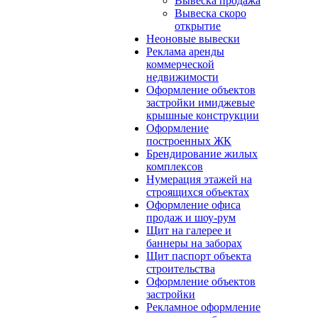
Вывеска продажа
Вывеска скоро
открытие
Неоновые вывески
Реклама аренды
коммерческой
недвижимости
Оформление объектов
застройки имиджевые
крышные конструкции
Оформление
построенных ЖК
Брендирование жилых
комплексов
Нумерация этажей на
строящихся объектах
Оформление офиса
продаж и шоу-рум
Щит на галерее и
баннеры на заборах
Щит паспорт объекта
строительства
Оформление объектов
застройки
Рекламное оформление