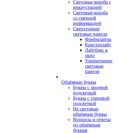
Световые короба с
инкрустацией
Световые короба
со сменной
информацией
Сверхтонкие
световые панели
Фреймлайты
Кристаллайт
Лайтбокс в
окно
Ультратонкие
световые
панели
Объёмные буквы
Буквы с лицевой
подсветкой
Буквы с торцевой
подсветкой
Не световые
объёмные буквы
Вопросы и ответы
по объёмным
буквам