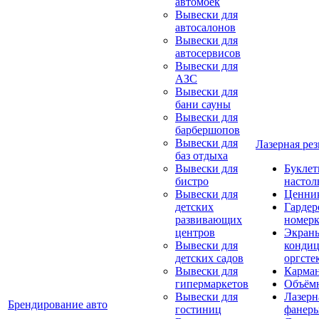
автомоек
Вывески для
автосалонов
Вывески для
автосервисов
Вывески для
АЗС
Вывески для
бани сауны
Вывески для
барбершопов
Вывески для
Лазерная рез
баз отдыха
Вывески для
Букле
бистро
настол
Вывески для
Ценни
детских
Гарде
развивающих
номер
центров
Экраны
Вывески для
кондиц
детских садов
оргсте
Вывески для
Карма
гипермаркетов
Объём
Вывески для
Лазерн
Брендирование авто
гостиниц
фанер