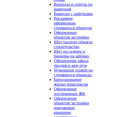
Вопросы и ответы по
вывескам
Вывески с пайетками
Рекламное
оформление
строящихся объектов
Оформление
объектов застройки
Щит паспорт объекта
строительства
Щит на галерее и
баннеры на заборах
Оформление офиса
продаж и шоу-рум
Нумерация этажей на
строящихся объектах
Брендирование
жилых комплексов
Оформление
построенных ЖК
Оформление
объектов застройки
имиджевые
крышные