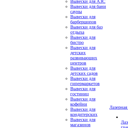
Вывески для АЗС
Вывески для бани
сауны
Вывески для
барбершопов
Вывески для баз
отдыха
Вывески для
бистро
Вывески для
детских
развивающих
центров
Вывески для
детских садов
Вывески для
гипермаркетов
Вывески для
гостиниц
Вывески для
кофейни
Лазерная
Вывески для
кондитерских
Вывески для
Лаз
магазинов
гра