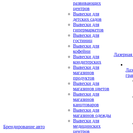
развивающих
центров
Вывески для
детских садов
Вывески для
гипермаркетов
Вывески для
гостиниц
Вывески для
кофейни
Лазерная
Вывески для
кондитерских
Вывески для
Лаз
магазинов
гра
продуктов
Вывески для
магазинов цветов
Вывески для
магазинов
канцтоваров
Вывески для
магазинов одежды
Вывески для
медицинских
Брендирование авто
центров