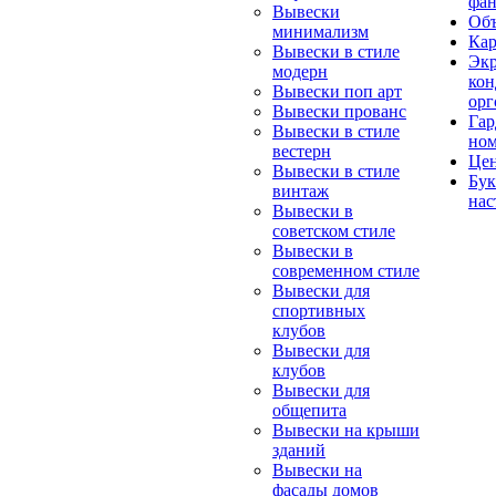
фа
Вывески
Об
минимализм
Ка
Вывески в стиле
Экр
модерн
кон
Вывески поп арт
орг
Вывески прованс
Гар
Вывески в стиле
но
вестерн
Цен
Вывески в стиле
Бу
винтаж
нас
Вывески в
советском стиле
Вывески в
современном стиле
Вывески для
спортивных
клубов
Вывески для
клубов
Вывески для
общепита
Вывески на крыши
зданий
Вывески на
фасады домов