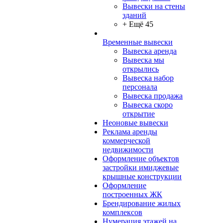
Вывески на стены
зданий
+ Ещё 45
Временные вывески
Вывеска аренда
Вывеска мы
открылись
Вывеска набор
персонала
Вывеска продажа
Вывеска скоро
открытие
Неоновые вывески
Реклама аренды
коммерческой
недвижимости
Оформление объектов
застройки имиджевые
крышные конструкции
Оформление
построенных ЖК
Брендирование жилых
комплексов
Нумерация этажей на