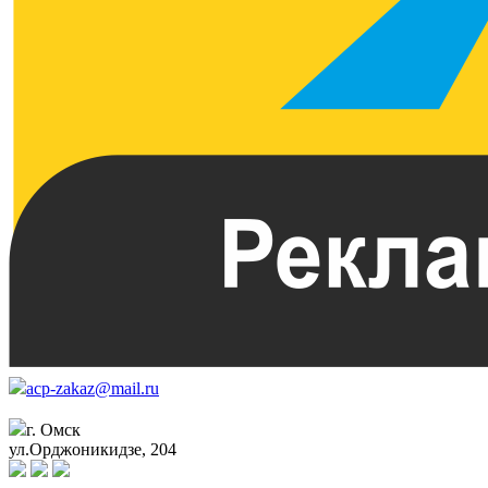
acp-zakaz@mail.ru
г. Омск
ул.Орджоникидзе, 204