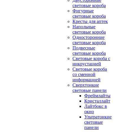
Двусторонние
световые короба
Фигурные
световые короба
Кресты для аптек
Напольные
световые короба
Односторонние
световые короба
Подвесные
световые короба
Световые короба с
инкрустацией
Световые короба
со сменной
информацией
Сверхтонкие
световые панели
Фреймлайты
Кристаллайт
Лайтбокс в
окно
Ультратонкие
световые
панели