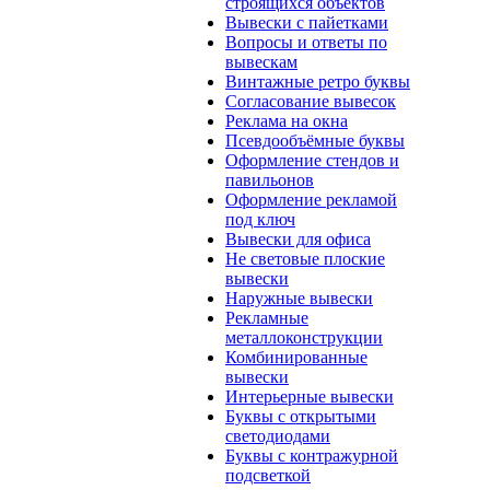
строящихся объектов
Вывески с пайетками
Вопросы и ответы по
вывескам
Винтажные ретро буквы
Согласование вывесок
Реклама на окна
Псевдообъёмные буквы
Оформление стендов и
павильонов
Оформление рекламой
под ключ
Вывески для офиса
Не световые плоские
вывески
Наружные вывески
Рекламные
металлоконструкции
Комбинированные
вывески
Интерьерные вывески
Буквы с открытыми
светодиодами
Буквы с контражурной
подсветкой