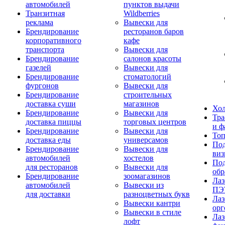
автомобилей
пунктов выдачи
Транзитная
Wildberries
реклама
Вывески для
Брендирование
ресторанов баров
корпоративного
кафе
транспорта
Вывески для
Брендирование
салонов красоты
газелей
Вывески для
Брендирование
стоматологий
фургонов
Вывески для
Брендирование
строительных
доставка суши
магазинов
Хо
Брендирование
Вывески для
Тра
доставка пиццы
торговых центров
и ф
Брендирование
Вывески для
То
доставка еды
универсамов
Под
Брендирование
Вывески для
виз
автомобилей
хостелов
Под
для ресторанов
Вывески для
обр
Брендирование
зоомагазинов
Лаз
автомобилей
Вывески из
ПЭ
для доставки
разноцветных букв
Лаз
Вывески кантри
орг
Вывески в стиле
Лаз
лофт