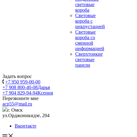
световые
короба
Световые
короба с
инкрустацией
Световые
короба со
сменной
информацией
Сверхтонкие
световые
панели
Задать вопрос
+7 950 959-00-00
+7 908 800-40-08
Дарья
+7 904 829-94-94
Ксения
Перезвоните мне
acp55@mail.ru
г. Омск
ул.Орджоникидзе, 204
Вконтакте