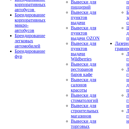
Вывески для
п
корпоративных
пиццерий
п
автобусов
Вывески для
Б
Брендирование
пунктов
з
корпоративных
выдачи
с
микро-
Вывески для
автобусов
пунктов
д
Брендирование
выдачи OZON
п
легковых
Вывески для
Лазерн
автомобилей
пунктов
гравир
Брендирование
выдачи
Л
фур
Wildberries
г
Вывески для
н
ресторанов
Л
баров кафе
г
Вывески для
н
салонов
д
красоты
п
Вывески для
Л
стоматологий
г
Вывески для
н
строительных
Л
магазинов
г
Вывески для
н
торговых