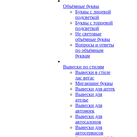
Объёмные буквы
Буквы с лицевой
подсветкой
Буквы с торцевой
подсветкой
Не световые
объёмные буквы
Вопросы и ответы
по объёмным
буквам
Вывески по стилям
Вывески в стиле
лас вегас
Мигающие буквы
Вывески для аптек
Вывески для
ателье
Вывески для
автомоек
Вывески для
автосалонов
Вывески для
автосервисов