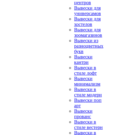
центров
Вывески для
универсамов
Вывески для
хостелов
Вывески для
зоомагазинов
Вывески из
разноцветных
букв
Вывески
кантри
Вывески в
стиле лофт
Вывески
минимализм
Вывески в
стиле модерн
Вывески поп
арт
Вывески
прованс
Вывески в
стиле вестерн
Вывески в