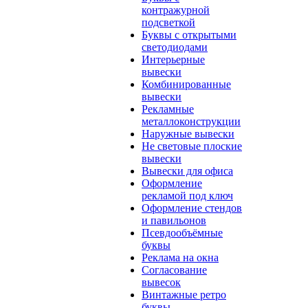
контражурной
подсветкой
Буквы с открытыми
светодиодами
Интерьерные
вывески
Комбинированные
вывески
Рекламные
металлоконструкции
Наружные вывески
Не световые плоские
вывески
Вывески для офиса
Оформление
рекламой под ключ
Оформление стендов
и павильонов
Псевдообъёмные
буквы
Реклама на окна
Согласование
вывесок
Винтажные ретро
буквы