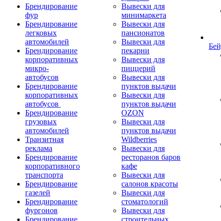
Брендирование
Вывески для
фур
минимаркета
Брендирование
Вывески для
легковых
пансионатов
автомобилей
Вывески для
Бей
Брендирование
пекарни
корпоративных
Вывески для
микро-
пиццерий
автобусов
Вывески для
Брендирование
пунктов выдачи
корпоративных
Вывески для
автобусов
пунктов выдачи
Брендирование
OZON
грузовых
Вывески для
автомобилей
пунктов выдачи
Транзитная
Wildberries
реклама
Вывески для
Брендирование
ресторанов баров
корпоративного
кафе
транспорта
Вывески для
Брендирование
салонов красоты
газелей
Вывески для
Брендирование
стоматологий
фургонов
Вывески для
Брендирование
строительных