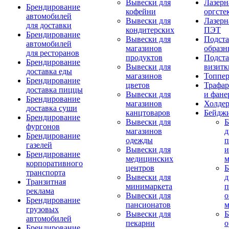
Вывески для
Лазерн
Брендирование
кофейни
оргсте
автомобилей
Вывески для
Лазерн
для доставки
кондитерских
ПЭТ
Брендирование
Вывески для
Подста
автомобилей
магазинов
образн
для ресторанов
продуктов
Подста
Брендирование
Вывески для
визитк
доставка еды
магазинов
Топпе
Брендирование
цветов
Трафар
доставка пиццы
Вывески для
и фане
Брендирование
магазинов
Холде
доставка суши
канцтоваров
Бейдж
Брендирование
Вывески для
Б
фургонов
магазинов
д
Брендирование
одежды
п
газелей
Вывески для
и
Брендирование
медицинских
м
корпоративного
центров
Б
транспорта
Вывески для
д
Транзитная
минимаркета
п
реклама
Вывески для
о
Брендирование
пансионатов
м
грузовых
Вывески для
Б
автомобилей
пекарни
о
Брендирование