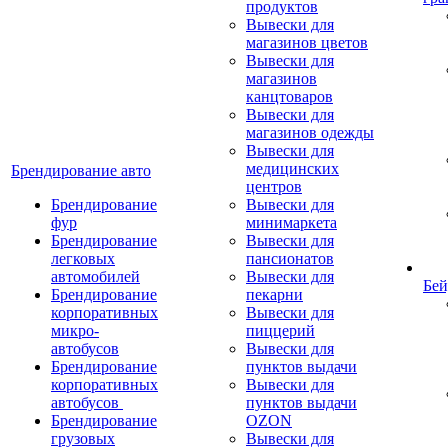
продуктов
Вывески для
магазинов цветов
Вывески для
магазинов
канцтоваров
Вывески для
магазинов одежды
Вывески для
медицинских
Брендирование авто
центров
Брендирование
Вывески для
фур
минимаркета
Брендирование
Вывески для
легковых
пансионатов
автомобилей
Вывески для
Бей
Брендирование
пекарни
корпоративных
Вывески для
микро-
пиццерий
автобусов
Вывески для
Брендирование
пунктов выдачи
корпоративных
Вывески для
автобусов
пунктов выдачи
Брендирование
OZON
грузовых
Вывески для