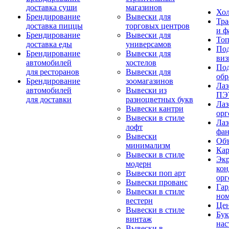
доставка суши
магазинов
Хо
Брендирование
Вывески для
Тра
доставка пиццы
торговых центров
и ф
Брендирование
Вывески для
То
доставка еды
универсамов
Под
Брендирование
Вывески для
виз
автомобилей
хостелов
Под
для ресторанов
Вывески для
обр
Брендирование
зоомагазинов
Лаз
автомобилей
Вывески из
ПЭ
для доставки
разноцветных букв
Лаз
Вывески кантри
орг
Вывески в стиле
Лаз
лофт
фа
Вывески
Об
минимализм
Ка
Вывески в стиле
Экр
модерн
кон
Вывески поп арт
орг
Вывески прованс
Гар
Вывески в стиле
но
вестерн
Цен
Вывески в стиле
Бу
винтаж
нас
Вывески в