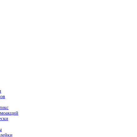
и
мов
тикс
омоакций
ески
ы
лейки