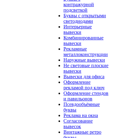
контражурной
подсветкой
Буквы с открытыми
светодиодами
Интерьерные
вывески
Комбинированные
вывески
Рекламные
металлоконструкции
Наружные вывески
Не световые плоские
вывески
Вывески для офиса
Оформление
рекламой под ключ
Оформление стендов
и павильонов
Псевдообъёмные
буквы
Реклама на окна
Согласование
вывесок
Винтажные ретро
буквы