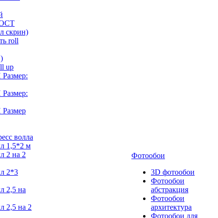
й
ГОСТ
лл скрин)
ь roll
)
ll up
Размер:
Размер:
 Размер
есс волла
л 1,5*2 м
л 2 на 2
Фотообои
л 2*3
3D фотообои
Фотообои
л 2,5 на
абстракция
Фотообои
л 2,5 на 2
архитектура
Фотообои для