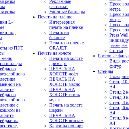
ая резка
Рекламные
Пресс вол
кла
растяжки
метра
ая резка
Уличные баннеры
Пресс вол
Печать на плёнке
метра
вки L-
Интерьерная
Пресс вол
ые
печать на плёнке
Пресс вол
вки под
Печать на
Press Wall
и
бэклите
индивид
ры
Печать на пленке
размерам
еты из ПЭТ
ORAJET
Статьи
ры
Печать на холсте
Ростовые фигу
р меню
Печать на холсте
Виды рос
и и шильды
дрим арт
фигур
ейдж из
ПЕЧАТЬ НА
Стенды
вухслойного
ХОЛСТЕ лофт
Пожарные
ластика
ПЕЧАТЬ НА
Стенд 10
менной на
ХОЛСТЕ масло
А4
агните
ПЕЧАТЬ НА
Стенд 2 
ейдж из
ХОЛСТЕ стиль
Стенд 3 
вухслойного
мульт
Стенд 4 
ластика с
Печать на холсте
Стенд 6 
кошком на
шаржи
А4
агните
ПЕЧАТЬ НА
Стенд 8 
ейджи на
ХОЛСТЕ винтаж
А4
ргстекле,
Картины поп арт
Доски по