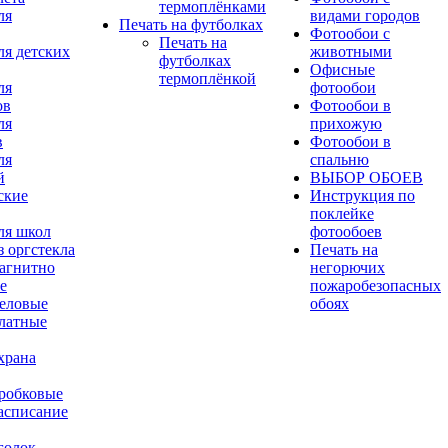
термоплёнками
ля
видами городов
Печать на футболках
Фотообои с
Печать на
ля детских
животными
футболках
Офисные
термоплёнкой
ля
фотообои
ов
Фотообои в
ля
прихожую
в
Фотообои в
ля
спальню
й
ВЫБОР ОБОЕВ
ские
Инструкция по
поклейке
ля школ
фотообоев
 оргстекла
Печать на
агнитно
негорючих
е
пожаробезопасных
еловые
обоях
латные
храна
робковые
асписание
голок