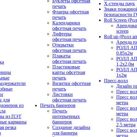
Буклеты офсетная
Х-стенды паук
печать
Знаки пожарно
Флаеры офсетная
безопасности 
печать
Roll Screen (Ро
Календарики
Арендоват
офсетная печать
screen
Лифтеры
Roll up (Ролл ап
офсетная печать
Аренда ro
Открытки
РОЛЛ АП 
офсетная печать
0.85х2м
Плакаты
РОЛЛ АП 
офсетная печать
ка
1,2х2,0м
Пластиковые
РОЛЛ АП
тницы
карты офсетная
1х2м
ьные
печать
Пресс-волл
кодержатели
Визитки офсетная
Дизайн пр
робные
печать
Пресс вол
ки
Листовки
Пресс вол
 для
офсетная печать
метра
ионеров из
Печать баннеров
Пресс вол
кла
Печать
метра
ны из ПЭТ
интерьерных
Пресс вол
ные карманы
баннеров
2,5 метра
ая резка
Создание дизайна
Пресс вол
ы
для баннера
метра