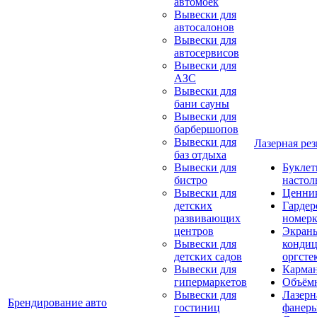
автомоек
Вывески для
автосалонов
Вывески для
автосервисов
Вывески для
АЗС
Вывески для
бани сауны
Вывески для
барбершопов
Вывески для
Лазерная рез
баз отдыха
Вывески для
Букле
бистро
настол
Вывески для
Ценни
детских
Гарде
развивающих
номер
центров
Экраны
Вывески для
кондиц
детских садов
оргсте
Вывески для
Карма
гипермаркетов
Объём
Вывески для
Лазерн
Брендирование авто
гостиниц
фанер