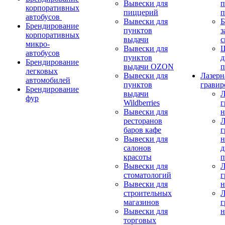
Вывески для
п
корпоративных
пиццерий
п
автобусов
Вывески для
Б
Брендирование
пунктов
з
корпоративных
выдачи
с
микро-
Вывески для
автобусов
пунктов
д
Брендирование
выдачи OZON
п
легковых
Вывески для
Лазерн
автомобилей
пунктов
гравир
Брендирование
выдачи
Л
фур
Wildberries
г
Вывески для
н
ресторанов
Л
баров кафе
г
Вывески для
н
салонов
д
красоты
п
Вывески для
Л
стоматологий
г
Вывески для
н
строительных
Л
магазинов
г
Вывески для
н
торговых