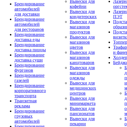
Вывески для
Лазерн
Брендирование
кофейни
оргсте
автомобилей
Вывески для
Лазерн
для доставки
кондитерских
ПЭТ
Брендирование
Вывески для
Подста
автомобилей
магазинов
образн
для ресторанов
продуктов
Подста
Брендирование
Вывески для
визитк
доставка еды
магазинов
Топпе
Брендирование
цветов
Трафар
доставка пиццы
Вывески для
и фане
Брендирование
магазинов
Холде
доставка суши
канцтоваров
Бейдж
Брендирование
Вывески для
Б
фургонов
магазинов
д
Брендирование
одежды
п
газелей
Вывески для
и
Брендирование
медицинских
м
корпоративного
центров
Б
транспорта
Вывески для
д
Транзитная
минимаркета
п
реклама
Вывески для
о
Брендирование
пансионатов
м
грузовых
Вывески для
Б
автомобилей
пекарни
о
Брендирование