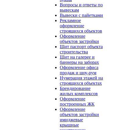
Вопросы и ответы по
вывескам
Вывески с пайетками
Рекламное
оформление
строящихся объектов
Оформление
объектов застройки
Щит паспорт объекта
строительства
Щит на галерее и
баннеры на заборах
Оформление офиса
продаж и шоу-рум
Нумерация этажей на
строящихся объектах
Брендирование
жилых комплексов
Оформление
построенных ЖК
Оформление
объектов застройки
имиджевые
крышные