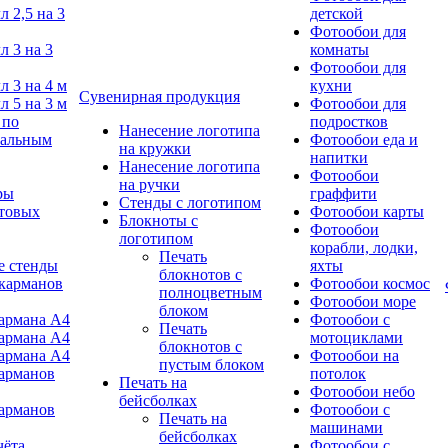
л 2,5 на 3
детской
Фотообои для
л 3 на 3
комнаты
Фотообои для
л 3 на 4 м
кухни
Сувенирная продукция
л 5 на 3 м
Фотообои для
 по
подростков
Нанесение логотипа
уальным
Фотообои еда и
на кружки
напитки
Нанесение логотипа
Фотообои
на ручки
ры
граффити
Стенды с логотипом
товых
Фотообои карты
Блокноты с
Фотообои
логотипом
корабли, лодки,
Печать
 стенды
яхты
блокнотов с
 карманов
Фотообои космос
полноцветным
Фотообои море
блоком
кармана А4
Фотообои с
Печать
кармана А4
мотоциклами
блокнотов с
кармана А4
Фотообои на
пустым блоком
карманов
потолок
Печать на
Фотообои небо
бейсболках
карманов
Фотообои с
Печать на
машинами
бейсболках
чёта
Фотообои с