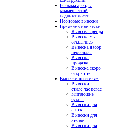
конструкции
Реклама аренды
коммерческой
недвижимости
Неоновые вывески
Временные вывески
Вывеска аренда
Вывеска мы
открылись
Вывеска набор
персонала
Вывеска
продажа
Вывеска скоро
открытие
Вывески по стилям
Вывески в
стиле лас вегас
Мигающие
буквы
Вывески для
аптек
Вывески для
ателье
Вывески для