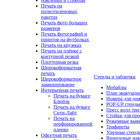
Наклейки и стикеры
Печать на
полиэтиленовых
пакетах
Печать фото больших
размеров
Печать фотографий и
принтов на футболках
Печать на кружках
Печать на плёнке с
контурной резкой
Плоттерная резка
Широкоформатная
печать
Стенды и таблички
Широкоформатное
ламинирование
Мобайлы
Интерьерная печать
План эвакуаци
Печать на бумаге
Номера для до
Блюбэк
POP-UP стенды
Печать на бумаге
Пресс волл три
Сити-Лайт
Стойки для пр
Печать на
Режимные выв
перфорированной
Трафареты
пленке
Уличные стенд
Офсетная печать
Виниловые нак