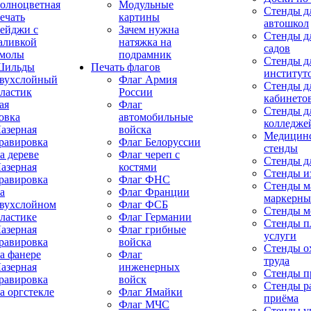
олноцветная
Модульные
Стенды д
ечать
картины
автошкол
ейджи с
Зачем нужна
Стенды д
аливкой
натяжка на
садов
молы
подрамник
Стенды д
Шильды
Печать флагов
институт
вухслойный
Флаг Армия
Стенды д
ластик
России
кабинето
ая
Флаг
Стенды д
овка
автомобильные
колледже
азерная
войска
Медицин
равировка
Флаг Белоруссии
стенды
а дереве
Флаг череп с
Стенды д
азерная
костями
Стенды из
равировка
Флаг ФНС
Стенды м
а
Флаг Франции
маркерны
вухслойном
Флаг ФСБ
Стенды м
ластике
Флаг Германии
Стенды п
азерная
Флаг грибные
услуги
равировка
войска
Стенды о
а фанере
Флаг
труда
азерная
инженерных
Стенды п
равировка
войск
Стенды р
а оргстекле
Флаг Ямайки
приёма
Флаг МЧС
Стенды у