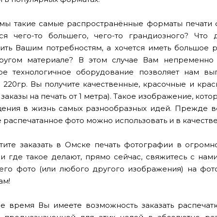
мы такие самые распространённые форматы печати фото
тся чего-то большего, чего-то грандиозного? Чт
ить Вашим потребностям, а хочется иметь большое р
другом материале? В этом случае Вам непременно 
ое технологичное оборудование позволяет нам вы
 220гр. Вы получите качественные, красочные и кра
аказы на печать от 1 метра). Такое изображение, кот
ения в жизнь самых разнообразных идей. Прежде все
е распечатанное фото можно использовать и в качеств
тите заказать в Омске печать фотографии в огромн
 и где такое делают, прямо сейчас, свяжитесь с н
его фото (или любого другого изображения) на фо
ам!
е время Вы имеете возможность заказать распечат