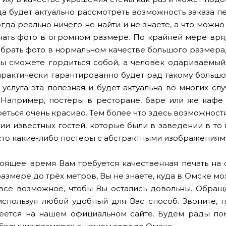
гда будет актуально рассмотреть возможность заказа 
гда реально ничего не найти и не знаете, а что можн
чать фото в огромном размере. По крайней мере вряд
рать фото в нормальном качестве большого размера, с
Вы сможете гордиться собой, а человек одариваемый
практически гарантированно будет рад такому большо
 услуга эта полезная и будет актуальна во многих сл
 Например, постеры в ресторане, баре или же кафе 
реться очень красиво. Тем более что здесь возможнос
ии известных гостей, которые были в заведении в то 
то какие-либо постеры с абстрактными изображениям
тоящее время Вам требуется качественная печать на
азмере до трёх метров, Вы не знаете, куда в Омске м
всё возможное, чтобы Вы остались довольны. Обраща
используя любой удобный для Вас способ. Звоните, 
еется на нашем официальном сайте. Будем рады по