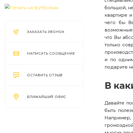
специально
большой, н
квартире и
чего бы В
возможные 
ЗАКАЗАТЬ ЗВОНОК
что Вы абс
только сов
производст
НАПИСАТЬ СООБЩЕНИЕ
и по одним
подарите н
ОСТАВИТЬ ОТЗЫВ
В как
БЛИЖАЙШИЙ ОФИС
Давайте по
быть полез
Например, 
громоздкой 
многих дру