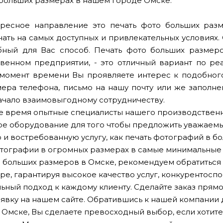
 больших размерах в нашем городе Омске.
ересное направление это печать фото больших раз
чать на самых доступных и привлекательных условиях.
ный для Вас способ. Печать фото больших размер
венном предприятии, - это отличный вариант по ре
момент времени Вы проявляете интерес к подобног
ера телефона, письмо на нашу почту или же заполне
ачало взаимовыгодному сотрудничеству.
е время опытные специалисты нашего производствен
е оборудование для того чтобы предложить уважаемы
 и востребованную услугу, как печать фотографий в 
отографии в огромных размерах в самые минимальные 
о больших размеров в Омске, рекомендуем обратиться
ре, гарантируя высокое качество услуг, конкурентосп
ьный подход к каждому клиенту. Сделайте заказ прямо
явку на нашем сайте. Обратившись к нашей компании 
 Омске, Вы сделаете превосходный выбор, если хотит