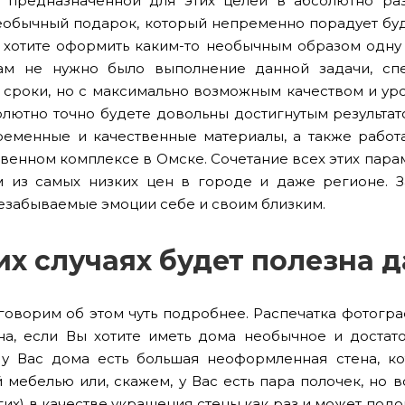
 предназначенной для этих целей в абсолютно раз
еобычный подарок, который непременно порадует буд
 хотите оформить каким-то необычным образом одну 
ам не нужно было выполнение данной задачи, сп
сроки, но с максимально возможным качеством и уро
олютно точно будете довольны достигнутым результа
ременные и качественные материалы, а также рабо
венном комплексе в Омске. Сочетание всех этих парам
 из самых низких цен в городе и даже регионе. 
езабываемые эмоции себе и своим близким.
их случаях будет полезна 
говорим об этом чуть подробнее. Распечатка фотогра
на, если Вы хотите иметь дома необычное и доста
у Вас дома есть большая неоформленная стена, ко
мебелью или, скажем, у Вас есть пара полочек, но вс
гих) в качестве украшения стены как раз и может по