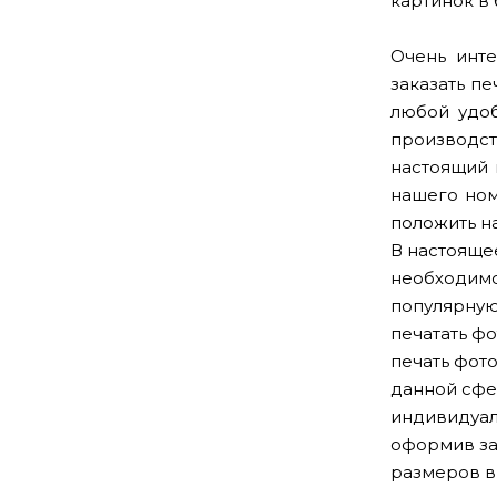
картинок в
Очень инт
заказать пе
любой удоб
производст
настоящий 
нашего ном
положить н
В настояще
необходимо
популярную
печатать ф
печать фот
данной сфе
индивидуал
оформив за
размеров в