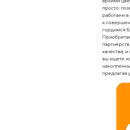
яркими цве
просто: поз
работаем в
к совершен
гордимся б
Приобретая
партнёрств
качества, и
вы ищете и
накопленны
предлагая 