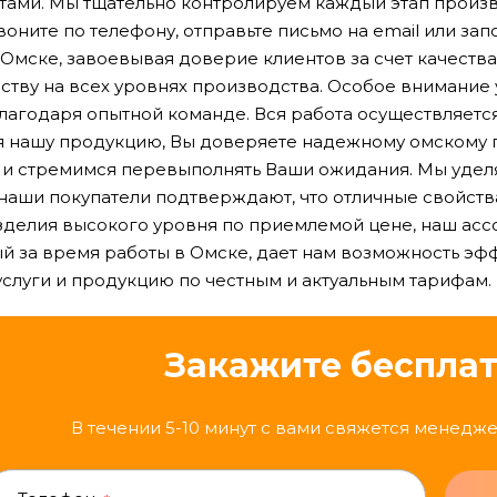
тами. Мы тщательно контролируем каждый этап произво
воните по телефону, отправьте письмо на email или з
 Омске, завоевывая доверие клиентов за счет качеств
ству на всех уровнях производства. Особое внимание
лагодаря опытной команде. Вся работа осуществляетс
 нашу продукцию, Вы доверяете надежному омскому п
 и стремимся перевыполнять Ваши ожидания. Мы уде
 наши покупатели подтверждают, что отличные свойств
зделия высокого уровня по приемлемой цене, наш асс
й за время работы в Омске, дает нам возможность эф
услуги и продукцию по честным и актуальным тарифам.
Закажите беспла
В течении 5-10 минут с вами свяжется менедже