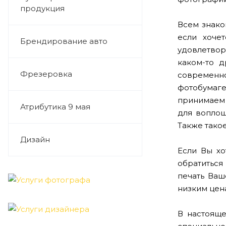
продукция
Всем знако
если хоче
Брендирование авто
удовлетвор
каком-то 
Фрезеровка
современн
фотобумаге
принимаем з
Атрибутика 9 мая
для воплощ
Также тако
Дизайн
Если Вы хо
обратиться
печать Ваш
низким цен
В настояще