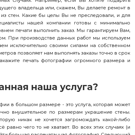
ных случаях. Например, если Вы хотите подарить
ущего владельца или, скажем, Вы делаете ремонт в
из стен. Какие бы целы Вы не преследовали, и для
ециалисты нашей компании готовы с минимально
внем печати выполнить заказ. Мы гарантируем Вам,
том. При производстве данных работ мы используем
таем исключительно своими силами на собственном
етров позволяет нам выполнять заказы точно в срок
Закажите печать фотографии огромного размера и
данная наша услуга?
фии в большом размере - это услуга, которая может
точно внушительное по размерам украшение стены.
торую никак не хочется загромождать какой-либо
ё равно чего то не хватает. Во всех этих случаях (и
дойти большая распечатанная фотография. Следующий