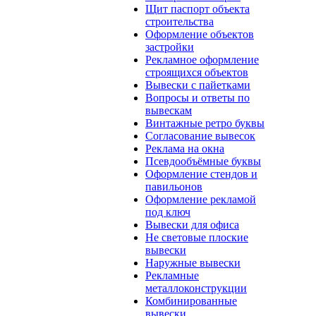
Щит паспорт объекта
строительства
Оформление объектов
застройки
Рекламное оформление
строящихся объектов
Вывески с пайетками
Вопросы и ответы по
вывескам
Винтажные ретро буквы
Согласование вывесок
Реклама на окна
Псевдообъёмные буквы
Оформление стендов и
павильонов
Оформление рекламой
под ключ
Вывески для офиса
Не световые плоские
вывески
Наружные вывески
Рекламные
металлоконструкции
Комбинированные
вывески