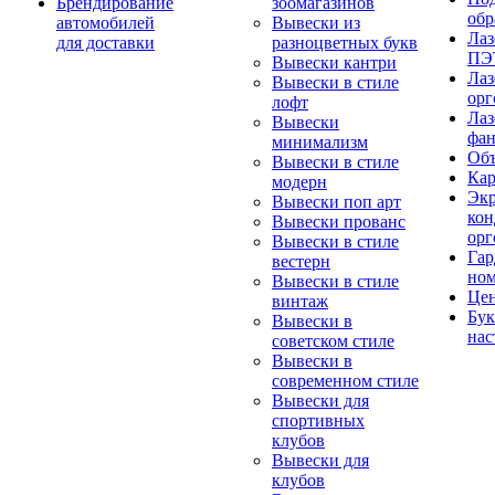
Брендирование
зоомагазинов
обр
автомобилей
Вывески из
Лаз
для доставки
разноцветных букв
ПЭ
Вывески кантри
Лаз
Вывески в стиле
орг
лофт
Лаз
Вывески
фа
минимализм
Об
Вывески в стиле
Ка
модерн
Экр
Вывески поп арт
кон
Вывески прованс
орг
Вывески в стиле
Гар
вестерн
но
Вывески в стиле
Цен
винтаж
Бу
Вывески в
нас
советском стиле
Вывески в
современном стиле
Вывески для
спортивных
клубов
Вывески для
клубов