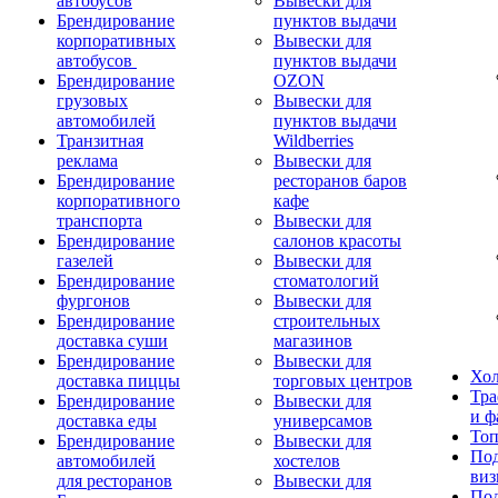
автобусов
Вывески для
Брендирование
пунктов выдачи
корпоративных
Вывески для
автобусов
пунктов выдачи
Брендирование
OZON
грузовых
Вывески для
автомобилей
пунктов выдачи
Транзитная
Wildberries
реклама
Вывески для
Брендирование
ресторанов баров
корпоративного
кафе
транспорта
Вывески для
Брендирование
салонов красоты
газелей
Вывески для
Брендирование
стоматологий
фургонов
Вывески для
Брендирование
строительных
доставка суши
магазинов
Брендирование
Вывески для
Хо
доставка пиццы
торговых центров
Тра
Брендирование
Вывески для
и ф
доставка еды
универсамов
То
Брендирование
Вывески для
Под
автомобилей
хостелов
виз
для ресторанов
Вывески для
Под