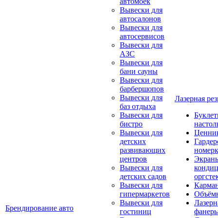
автомоек
Вывески для
автосалонов
Вывески для
автосервисов
Вывески для
АЗС
Вывески для
бани сауны
Вывески для
барбершопов
Вывески для
Лазерная рез
баз отдыха
Вывески для
Букле
бистро
настол
Вывески для
Ценни
детских
Гарде
развивающих
номер
центров
Экраны
Вывески для
кондиц
детских садов
оргсте
Вывески для
Карма
гипермаркетов
Объём
Вывески для
Лазерн
Брендирование авто
гостиниц
фанер