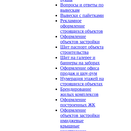
Вопросы и ответы по
вывескам
Вывески с пайетками
Рекламное
оформление
строящихся объектов
Оформление
объектов застройки
Щит паспорт объекта
строительства
Щит на галерее и
баннеры на заборах
Оформление офиса
продаж и шоу-рум
Нумерация этажей на
строящихся объектах
Брендирование
жилых комплексов
Оформление
построенных ЖК
Оформление
объектов застройки
имиджевые
крышные