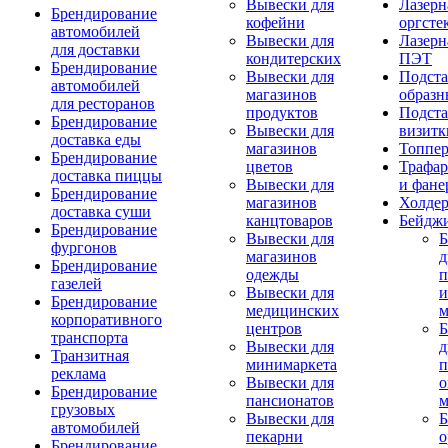
Вывески для
Лазерн
Брендирование
кофейни
оргсте
автомобилей
Вывески для
Лазерн
для доставки
кондитерских
ПЭТ
Брендирование
Вывески для
Подста
автомобилей
магазинов
образн
для ресторанов
продуктов
Подста
Брендирование
Вывески для
визитк
доставка еды
магазинов
Топпе
Брендирование
цветов
Трафар
доставка пиццы
Вывески для
и фане
Брендирование
магазинов
Холде
доставка суши
канцтоваров
Бейдж
Брендирование
Вывески для
Б
фургонов
магазинов
д
Брендирование
одежды
п
газелей
Вывески для
и
Брендирование
медицинских
м
корпоративного
центров
Б
транспорта
Вывески для
д
Транзитная
минимаркета
п
реклама
Вывески для
о
Брендирование
пансионатов
м
грузовых
Вывески для
Б
автомобилей
пекарни
о
Брендирование