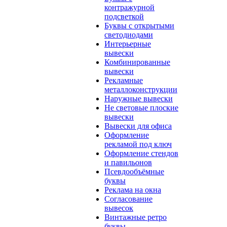
контражурной
подсветкой
Буквы с открытыми
светодиодами
Интерьерные
вывески
Комбинированные
вывески
Рекламные
металлоконструкции
Наружные вывески
Не световые плоские
вывески
Вывески для офиса
Оформление
рекламой под ключ
Оформление стендов
и павильонов
Псевдообъёмные
буквы
Реклама на окна
Согласование
вывесок
Винтажные ретро
буквы