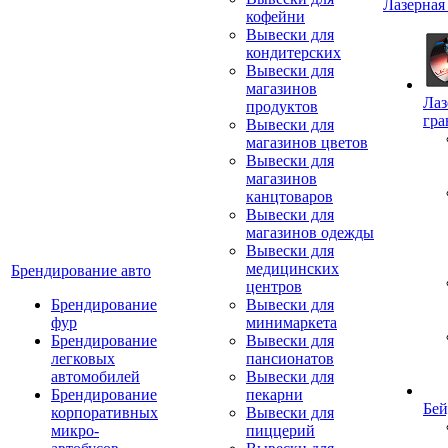
Лазерная
кофейни
Вывески для
кондитерских
Вывески для
магазинов
Лаз
продуктов
гра
Вывески для
магазинов цветов
Вывески для
магазинов
канцтоваров
Вывески для
магазинов одежды
Вывески для
медицинских
Брендирование авто
центров
Брендирование
Вывески для
фур
минимаркета
Брендирование
Вывески для
легковых
пансионатов
автомобилей
Вывески для
Брендирование
пекарни
Бей
корпоративных
Вывески для
микро-
пиццерий