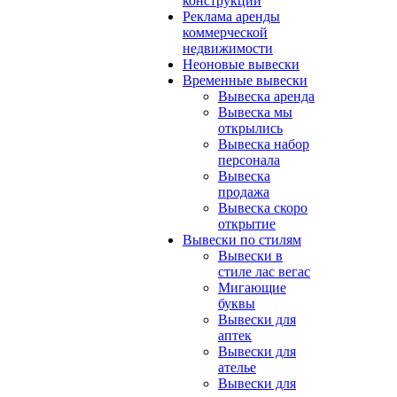
конструкции
Реклама аренды
коммерческой
недвижимости
Неоновые вывески
Временные вывески
Вывеска аренда
Вывеска мы
открылись
Вывеска набор
персонала
Вывеска
продажа
Вывеска скоро
открытие
Вывески по стилям
Вывески в
стиле лас вегас
Мигающие
буквы
Вывески для
аптек
Вывески для
ателье
Вывески для