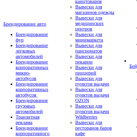
канцтоваров
Вывески для
магазинов одежды
Вывески для
медицинских
Брендирование авто
центров
Брендирование
Вывески для
фур
минимаркета
Брендирование
Вывески для
легковых
пансионатов
автомобилей
Вывески для
Брендирование
пекарни
Бей
корпоративных
Вывески для
микро-
пиццерий
автобусов
Вывески для
Брендирование
пунктов выдачи
корпоративных
Вывески для
автобусов
пунктов выдачи
Брендирование
OZON
грузовых
Вывески для
автомобилей
пунктов выдачи
Транзитная
Wildberries
реклама
Вывески для
Брендирование
ресторанов баров
корпоративного
кафе