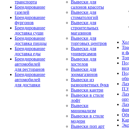
транспорта
Вывески для
Брендирование
салонов красоты
газелей
Вывески для
Брендирование
стоматологий
фургонов
Вывески для
Брендирование
строительных
доставка суши
магазинов
Брендирование
Вывески для
Хо
доставка пиццы
торговых центров
Тра
Брендирование
Вывески для
и ф
доставка еды
универсамов
То
Брендирование
Вывески для
Под
автомобилей
хостелов
виз
для ресторанов
Вывески для
Под
Брендирование
зоомагазинов
обр
автомобилей
Вывески из
Лаз
для доставки
разноцветных букв
ПЭ
Вывески кантри
Лаз
Вывески в стиле
орг
лофт
Лаз
Вывески
фа
минимализм
Об
Вывески в стиле
Ка
модерн
Экр
Вывески поп арт