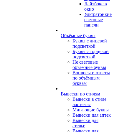
Лайтбокс в
окно
Ультратонкие
световые
панели
Объёмные буквы
Буквы с лицевой
подсветкой
Буквы с торцевой
подсветкой
Не световые
объёмные буквы
Вопросы и ответы
по объёмным
буквам
Вывески по стилям
Вывески в стиле
лас вегас
Мигающие буквы
Вывески для аптек
Вывески для
ателье
Вывески для