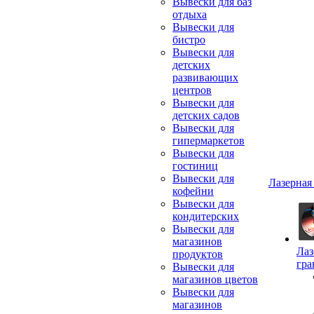
Вывески для баз
отдыха
Вывески для
бистро
Вывески для
детских
развивающих
центров
Вывески для
детских садов
Вывески для
гипермаркетов
Вывески для
гостиниц
Вывески для
Лазерная
кофейни
Вывески для
кондитерских
Вывески для
магазинов
Лаз
продуктов
гра
Вывески для
магазинов цветов
Вывески для
магазинов