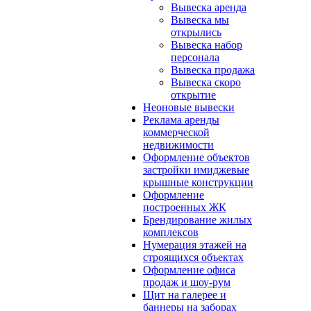
Вывеска аренда
Вывеска мы
открылись
Вывеска набор
персонала
Вывеска продажа
Вывеска скоро
открытие
Неоновые вывески
Реклама аренды
коммерческой
недвижимости
Оформление объектов
застройки имиджевые
крышные конструкции
Оформление
построенных ЖК
Брендирование жилых
комплексов
Нумерация этажей на
строящихся объектах
Оформление офиса
продаж и шоу-рум
Щит на галерее и
баннеры на заборах