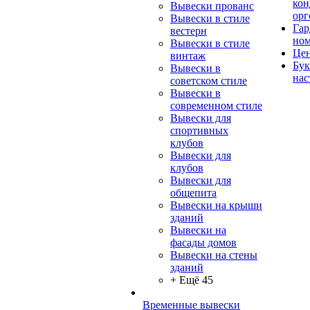
кон
Вывески прованс
орг
Вывески в стиле
Гар
вестерн
но
Вывески в стиле
Цен
винтаж
Бу
Вывески в
нас
советском стиле
Вывески в
современном стиле
Вывески для
спортивных
клубов
Вывески для
клубов
Вывески для
общепита
Вывески на крыши
зданий
Вывески на
фасады домов
Вывески на стены
зданий
+ Ещё 45
Временные вывески