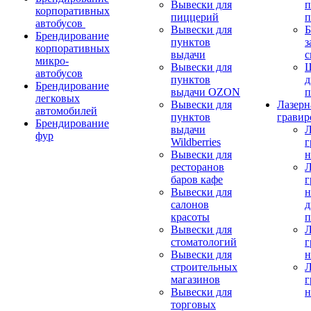
Вывески для
п
корпоративных
пиццерий
п
автобусов
Вывески для
Б
Брендирование
пунктов
з
корпоративных
выдачи
с
микро-
Вывески для
автобусов
пунктов
д
Брендирование
выдачи OZON
п
легковых
Вывески для
Лазерн
автомобилей
пунктов
гравир
Брендирование
выдачи
Л
фур
Wildberries
г
Вывески для
н
ресторанов
Л
баров кафе
г
Вывески для
н
салонов
д
красоты
п
Вывески для
Л
стоматологий
г
Вывески для
н
строительных
Л
магазинов
г
Вывески для
н
торговых