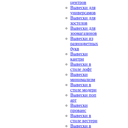
центров
Вывески для
универсамов
Вывески для
хостелов
Вывески для
зоомагазинов
Вывески из
разноцветных
букв
Вывески
кантри
Вывески в
стиле лофт
Вывески
минимализм
Вывески в
стиле модерн
Вывески поп
арт
Вывески
прованс
Вывески в
стиле вестерн
Вывески в