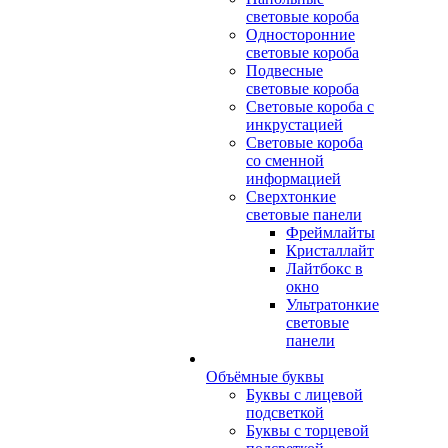
световые короба
Односторонние
световые короба
Подвесные
световые короба
Световые короба с
инкрустацией
Световые короба
со сменной
информацией
Сверхтонкие
световые панели
Фреймлайты
Кристаллайт
Лайтбокс в
окно
Ультратонкие
световые
панели
Объёмные буквы
Буквы с лицевой
подсветкой
Буквы с торцевой