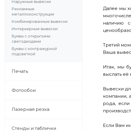
Наружные вывески
Далее мы х
Рекламные
металлоконструкции
многочисле
Комбинированные вывески
наличию с
Интерьерные вывески
ценообразо
Буквы с открытыми
светодиодами
Третий мом
Буквы с контражурной
Ваша вывеск
подсветкой
Итак, мы б
Печать
выслать её 
Вывески дл
Фотообои
компании, 
рода, если
Лазерная резка
производст
Если Вам и
Стенды и таблички