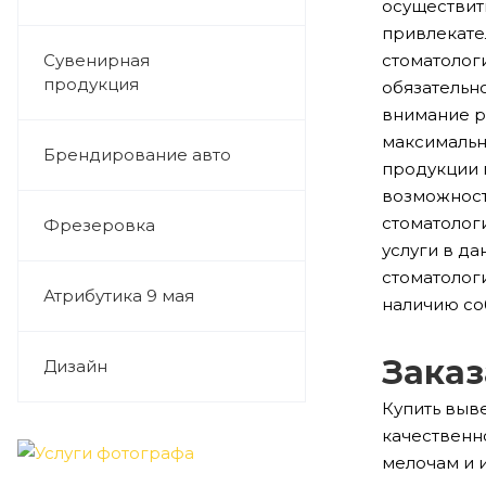
осуществит
привлекате
стоматологи
Сувенирная
продукция
обязательн
внимание р
максимальн
Брендирование авто
продукции 
возможност
стоматолог
Фрезеровка
услуги в да
стоматологи
Атрибутика 9 мая
наличию со
Заказ
Дизайн
Купить выв
качественн
мелочам и 