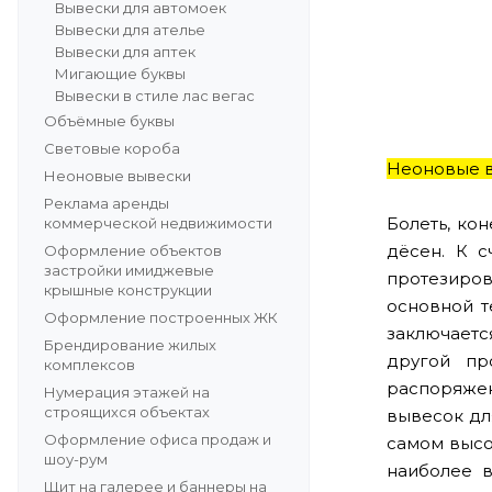
Вывески для автомоек
Вывески для ателье
Вывески для аптек
Мигающие буквы
Вывески в стиле лас вегас
Объёмные буквы
Световые короба
Неоновые в
Неоновые вывески
Реклама аренды
Болеть, кон
коммерческой недвижимости
дёсен. К с
Оформление объектов
застройки имиджевые
протезиров
крышные конструкции
основной т
Оформление построенных ЖК
заключаетс
Брендирование жилых
другой пр
комплексов
распоряжен
Нумерация этажей на
строящихся объектах
вывесок дл
Оформление офиса продаж и
самом высо
шоу-рум
наиболее 
Щит на галерее и баннеры на