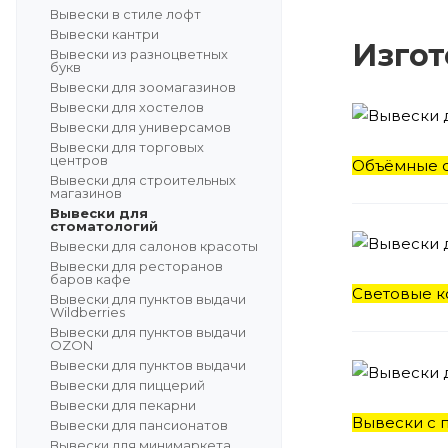
Вывески в стиле лофт
Вывески кантри
Изгот
Вывески из разноцветных
букв
Вывески для зоомагазинов
Вывески для хостелов
Вывески для универсамов
Вывески для торговых
центров
Объёмные с
Вывески для строительных
магазинов
Вывески для
стоматологий
Вывески для салонов красоты
Вывески для ресторанов
баров кафе
Световые ко
Вывески для пунктов выдачи
Wildberries
Вывески для пунктов выдачи
OZON
Вывески для пунктов выдачи
Вывески для пиццерий
Вывески для пекарни
Вывески с п
Вывески для пансионатов
Вывески для минимаркета