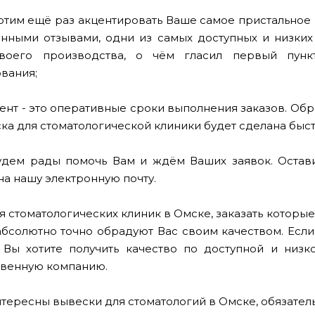
отим ещё раз акцентировать Ваше самое пристальное в
нными отзывами, одни из самых доступных и низких в
воего производства, о чём гласил первый пунк
вания;
ент - это оперативные сроки выполнения заказов. Обр
а для стоматологической клиники будет сделана быстр
удем рады помочь Вам и ждём Ваших заявок. Остави
на нашу электронную почту.
я стоматологических клиник в Омске, заказать котор
абсолютно точно обрадуют Вас своим качеством. Если
 Вы хотите получить качество по доступной и низ
венную компанию.
нтересны вывески для стоматологий в Омске, обязате