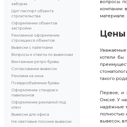
вопросы по
заборах
компании в
Щит паспорт объекта
материале.
строительства
Оформление объектов
застройки
Цены 
Рекламное оформление
строящихся объектов
Вывески с пайетками
Уважаемые 
Вопросы и ответы по вывескам
хотели бы
Винтажные ретро буквы
преимущес
Согласование вывесок
стоматолог
Реклама на окна
такого рода
Псевдообъёмные буквы
Оформление стендов и
Первое, и 
павильонов
Омске. У н
Оформление рекламой под
надёжные м
ключ
полностью 
Вывески для офиса
вывесок, в
Не световые плоские вывески