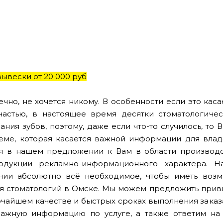
ывески от 20 000 руб
ечно, не хочется никому. В особенности если это кас
частью, в настоящее время десятки стоматологиче
ания зубов, поэтому, даже если что-то случилось, то
еме, которая касается важной информации для влад
я в нашем предложении к Вам в области производ
одукции рекламно-информационного характера. 
ии абсолютно всё необходимое, чтобы иметь возмо
я стоматологий в Омске. Мы можем предложить привл
чайшем качестве и быстрых сроках выполнения заказ
важную информацию по услуге, а также ответим на