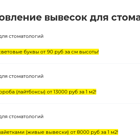
овление вывесок для стом
ветовые буквы от 90 руб за см высоты!
роба (лайтбоксы) от 13000 руб за 1 м2!
айетками (живые вывески) от 8000 руб за 1 м2!