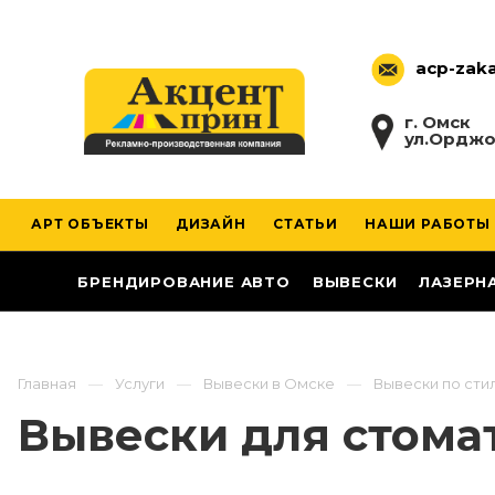
acp-zak
г. Омск
ул.Орджо
АРТ ОБЪЕКТЫ
ДИЗАЙН
СТАТЬИ
НАШИ РАБОТЫ
БРЕНДИРОВАНИЕ АВТО
ВЫВЕСКИ
ЛАЗЕРН
Главная
Услуги
Вывески в Омске
Вывески по сти
Вывески для стома