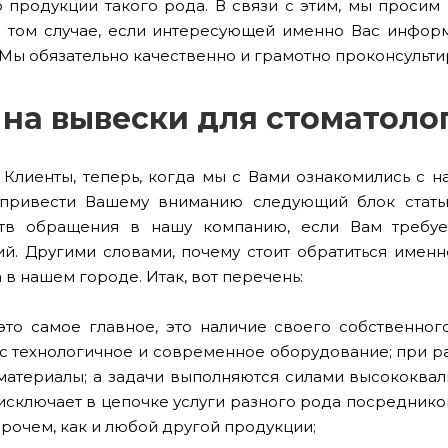
 продукции такого рода. В связи с этим, мы просим
 том случае, если интересующей именно Вас информ
 Мы обязательно качественно и грамотно проконсульти
на вывески для стоматоло
Клиенты, теперь, когда мы с Вами ознакомились с 
 привести Вашему вниманию следующий блок стать
тв обращения в нашу компанию, если Вам требует
ий. Другими словами, почему стоит обратиться имен
 в нашем городе. Итак, вот перечень:
это самое главное, это наличие своего собственно
ас технологичное и современное оборудование; при р
атериалы; а задачи выполняются силами высококвал
исключает в цепочке услуги разного рода посредников
прочем, как и любой другой продукции;