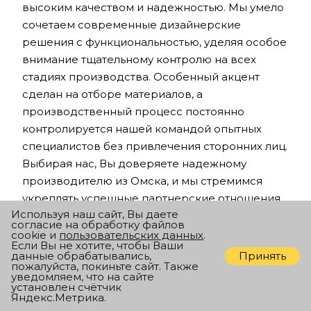
высоким качеством и надежностью. Мы умело
сочетаем современные дизайнерские
решения с функциональностью, уделяя особое
внимание тщательному контролю на всех
стадиях производства. Особенный акцент
сделан на отборе материалов, а
производственный процесс постоянно
контролируется нашей командой опытных
специалистов без привлечения сторонних лиц.
Выбирая нас, Вы доверяете надежному
производителю из Омска, и мы стремимся
укреплять успешные партнерские отношения,
Используя наш сайт, Вы даете
чтобы превосходить Ваши ожидания. Мы
согласие на обработку файлов
делаем акцент на соотношении цены и
cookie и
пользовательских данных
.
Если Вы не хотите, чтобы Ваши
надёжности, и покупатели подтверждают, что
Принять
данные обрабатывались,
пожалуйста, покиньте сайт. Также
отличные характеристики не обязательно
уведомляем, что на сайте
требуют больших затрат. Когда вы ищете
установлен счётчик
Яндекс.Метрика.
продукцию премиального уровня по