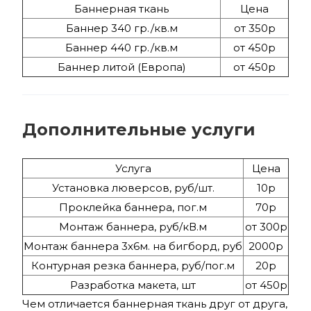
Баннерная ткань
Цена
Баннер 340 гр./кв.м
от 350р
Баннер 440 гр./кв.м
от 450р
Баннер литой (Европа)
от 450р
Дополнительные услуги
Услуга
Цена
Установка люверсов, руб/шт.
10р
Проклейка баннера, пог.м
70р
Монтаж баннера, руб/кВ.м
от 300р
Монтаж баннера 3х6м. на бигборд, руб
2000р
Контурная резка баннера, руб/пог.м
20р
Разработка макета, шт
от 450р
Чем отличается баннерная ткань друг от друга,